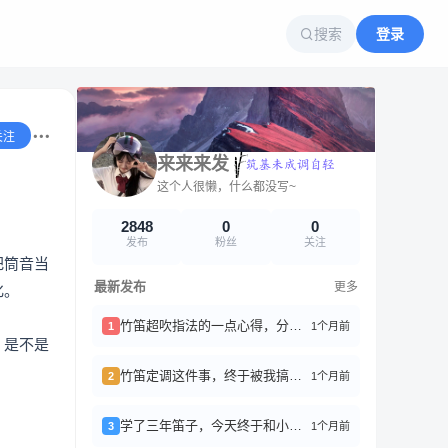
搜索
登录
关注
来来来发
这个人很懒，什么都没写~
2848
0
0
发布
粉丝
关注
把筒音当
最新发布
更多
化。
竹笛超吹指法的一点心得，分享给刚入坑的朋友们
1个月前
1
？是不是
竹笛定调这件事，终于被我搞明白了！
1个月前
2
学了三年笛子，今天终于和小区大爷们合奏了一回《茉莉花》
1个月前
3