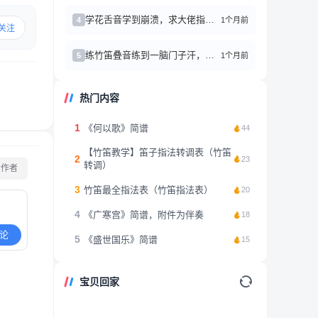
学花舌音学到崩溃，求大佬指点！
1个月前
4
关注
练竹笛叠音练到一脑门子汗，突然懂了什么叫＂气要稳，舌要活＂
1个月前
5
热门内容
1
《何以歌》简谱
44
【竹笛教学】笛子指法转调表（竹笛
2
23
转调）
看作者
3
竹笛最全指法表（竹笛指法表）
20
4
《广寒宫》简谱，附件为伴奏
18
论
5
《盛世国乐》简谱
15
宝贝回家