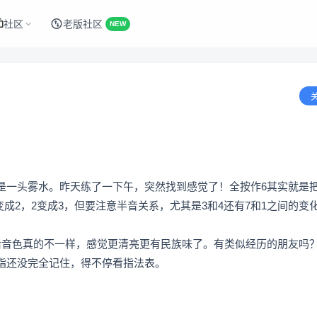
社区
老版社区
NEW
是一头雾水。昨天练了一下午，突然找到感觉了！全按作6其实就是
变成2，2变成3，但要注意半音关系，尤其是3和4还有7和1之间的变
后音色真的不一样，感觉更清亮更有民族味了。有类似经历的朋友吗
指还没完全记住，得不停看指法表。