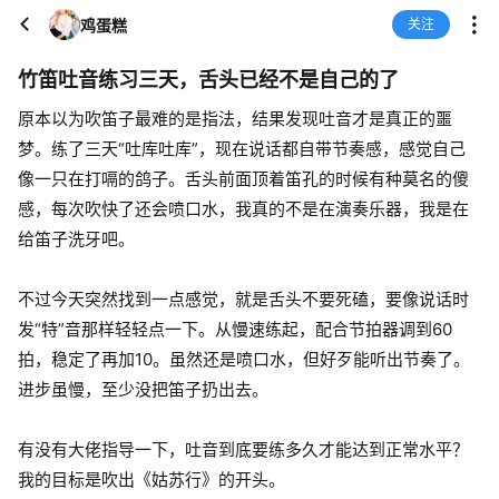
鸡蛋糕
关注
竹笛吐音练习三天，舌头已经不是自己的了
原本以为吹笛子最难的是指法，结果发现吐音才是真正的噩
梦。练了三天“吐库吐库”，现在说话都自带节奏感，感觉自己
像一只在打嗝的鸽子。舌头前面顶着笛孔的时候有种莫名的傻
感，每次吹快了还会喷口水，我真的不是在演奏乐器，我是在
给笛子洗牙吧。
不过今天突然找到一点感觉，就是舌头不要死磕，要像说话时
发“特”音那样轻轻点一下。从慢速练起，配合节拍器调到60
拍，稳定了再加10。虽然还是喷口水，但好歹能听出节奏了。
进步虽慢，至少没把笛子扔出去。
有没有大佬指导一下，吐音到底要练多久才能达到正常水平？
我的目标是吹出《姑苏行》的开头。