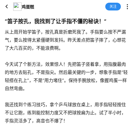
鸡蛋糕
关注
“笛子按孔，我找到了让手指不僵的秘诀！”
从上周开始学笛子，按孔真是折磨死我了。手指要么按不严漏
气，要么按得太紧僵硬到发抖。昨天差点把笛子摔了，心想花
了大几百买的，不能浪费啊。
今天试了个新方法，效果惊人！先把笛子竖着拿，用指腹最肉
的地方去贴孔，不是指尖。然后最关键的一步，想象手指是“轻
轻搭在孔上”，不是“用力堵住”。保持手腕放松，像握鸡蛋一样
自然弯曲。
我还找到个练习技巧，拿个乒乓球放在桌上，用手指轻轻按住
不让它跑，练到能控制力度又不把球按扁为止。试了半小时，
手指灵活多了，高音也不爆了！