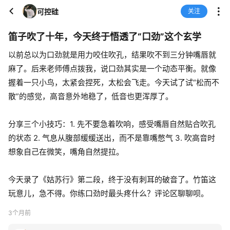
可控硅
关注
笛子吹了十年，今天终于悟透了“口劲”这个玄学
以前总以为口劲就是用力咬住吹孔，结果吹不到三分钟嘴唇就
麻了。后来老师傅点拨我，说口劲其实是一个动态平衡。就像
握着一只小鸟，太紧会捏死，太松会飞走。今天试了试“松而不
散”的感觉，高音意外地稳了，低音也更浑厚了。
分享三个小技巧：1. 先不要急着吹响，感受嘴唇自然贴合吹孔
的状态 2. 气息从腹部缓缓送出，而不是靠嘴憋气 3. 吹高音时
想象自己在微笑，嘴角自然提拉。
今天录了《姑苏行》第二段，终于没有刺耳的破音了。竹笛这
玩意儿，急不得。你练口劲时最头疼什么？评论区聊聊呗。
3个月前