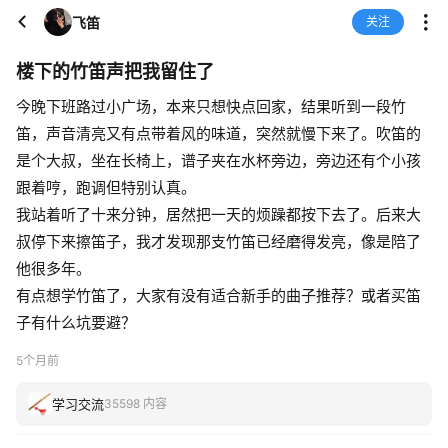
飞笛
关注
楼下的竹笛声把我留住了
今晚下班路过小广场，本来只想快点回家，结果听到一段竹
笛，声音清亮又有点带着风的味道，突然就慢下来了。吹笛的
是个大叔，坐在长椅上，谱子夹在水杯旁边，旁边还有个小孩
跟着哼，跑调但特别认真。
我站着听了十来分钟，居然把一天的烦躁都按下去了。后来大
叔停下来擦笛子，我才发现那支竹笛已经磨得发亮，像是陪了
他很多年。
有点想学竹笛了，大家有没有适合新手的曲子推荐？或者买笛
子有什么坑要避？
5个月前
学习交流
35598 内容