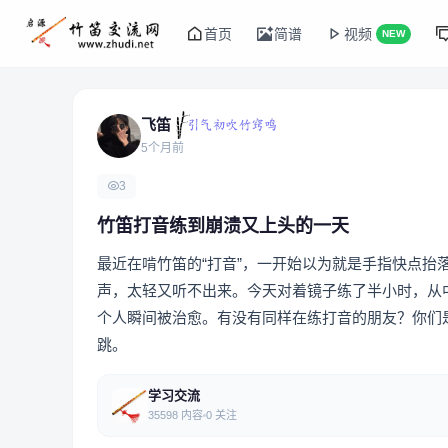
首页
简谱
视频
NEW
飞笛
5个月前
3
竹笛打音练到崩溃又上头的一天
最近在啃竹笛的“打音”，一开始以为就是手指快点抬
声，太轻又听不出来。今天对着镜子练了半小时，从
个人瞬间被治愈。有没有同样在练打音的朋友？你们是
跳。
学习交流
35598 内容
0 关注