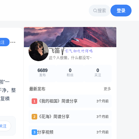
搜索
登录
关注
飞笛
这个人很懒，什么都没写~
6689
0
0
发布
粉丝
关注
啪”一
最新发布
更多
干净，整
反复横
《我的祖国》简谱分享
3个月前
1
《花海》简谱分享
3个月前
2
关注
分享视频
3个月前
3