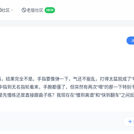
社区
老版社区
NEW
落，结果完全不是。手指要像弹一下，气还不能乱，打得太猛就成了“
中指到无名指轮着来，手腕都僵了，但突然有两次“噔”的那一下特别
先慢练还是直接跟曲子练？我现在在“慢到离谱”和“快到翻车”之间