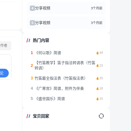
分享视频
3个月前
4
分享视频
3个月前
5
热门内容
看作者
1
《何以歌》简谱
44
【竹笛教学】笛子指法转调表（竹笛
2
23
转调）
论
3
竹笛最全指法表（竹笛指法表）
20
4
《广寒宫》简谱，附件为伴奏
18
5
《盛世国乐》简谱
15
宝贝回家