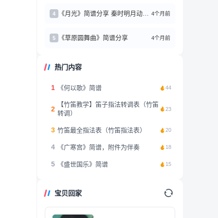
《月光》简谱分享 秦时明月动画主题曲
4个月前
4
《草原圆舞曲》简谱分享
4个月前
5
热门内容
1
《何以歌》简谱
44
【竹笛教学】笛子指法转调表（竹笛
2
23
转调）
3
竹笛最全指法表（竹笛指法表）
20
4
《广寒宫》简谱，附件为伴奏
18
5
《盛世国乐》简谱
15
宝贝回家