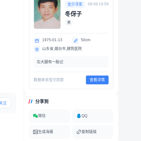
08-09 19:59
宝贝寻家
冬伢子
男
1975-01-13
50cm
山东省,烟台市,建筑医院
右大腿有一胎记
数据来自宝贝回家
查看详情
分享到
关注
微信
QQ
生成海报
复制链接