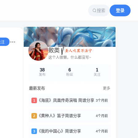
搜索
登录
关注
败类
这个人很懒，什么都没写~
38
6
1
发布
粉丝
关注
最新发布
更多
《海底》凤凰传奇演唱 简谱分享
3个月前
1
《黄种人》笛子简谱分享
4个月前
2
《我的中国心》简谱分享
4个月前
3