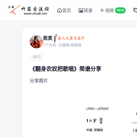
首页
简谱
视频
NEW
败类
7个月前
· 已编辑
电脑端
13
《翻身农奴把歌唱》简谱分享
分享图片