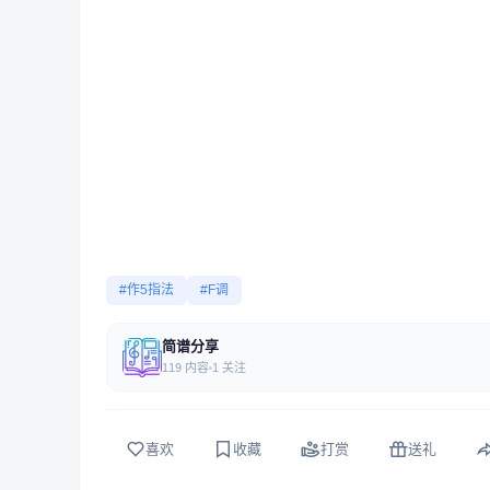
#作5指法
#F调
简谱分享
119 内容
1 关注
喜欢
收藏
打赏
送礼