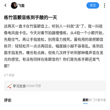
飞笛
关注
练竹笛颤音练到手酸的一天
这两天一直卡在竹笛颤音上，听别人一抖就“活”了，我一抖就
像电风扇卡住。今天对着节拍器慢慢练，从4拍一个小颤开始，
先稳住气，再让手指放松，别用蛮力按死。最有用的是把颤音
拆开：轻轻松开一点点再回去，幅度越小越不容易乱。练到后
面手指发热，嘴也有点麻，但有几次终于听到那种像声音在发
光的感觉。有没有同样在练颤音的？你们是先练手颤还是气
颤？
5个月前
学习交流
35598 内容
评论
最新
热门
只看作者