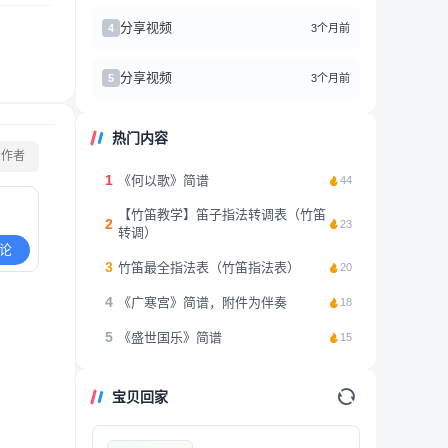
分享视频
3个月前
4
分享视频
3个月前
5
热门内容
看作者
1
《何以歌》简谱
44
【竹笛教学】笛子指法转调表（竹笛
2
23
转调）
论
3
竹笛最全指法表（竹笛指法表）
20
4
《广寒宫》简谱，附件为伴奏
18
5
《盛世国乐》简谱
15
宝贝回家