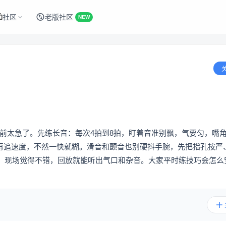
社区
老版社区
NEW
现以前太急了。先练长音：每次4拍到8拍，盯着音准别飘，气要匀，嘴
清晰再追速度，不然一快就糊。滑音和颤音也别硬抖手腕，先把指孔按严
，现场觉得不错，回放就能听出气口和杂音。大家平时练技巧会怎么