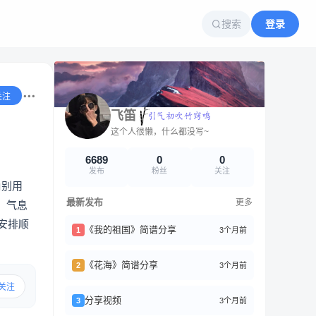
搜索
登录
关注
飞笛
这个人很懒，什么都没写~
6689
0
0
发布
粉丝
关注
角别用
最新发布
更多
、气息
安排顺
《我的祖国》简谱分享
3个月前
1
《花海》简谱分享
3个月前
2
关注
分享视频
3个月前
3