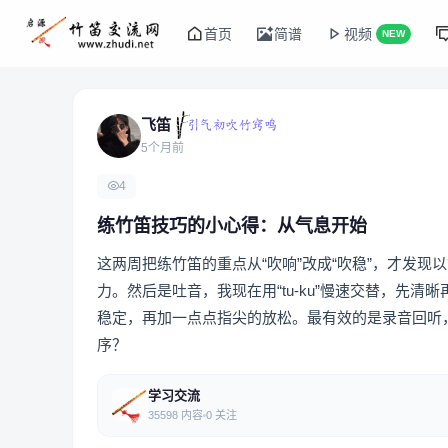
首页
简谱
视频
NEW
飞笛
5个月前
4
练竹笛技巧的小心得：从气息开始
这两周把练竹笛的重点从“吹响”改成“吹稳”，才发
力。然后是吐音，我现在用“tu-ku”慢速交替，先
稳定，再加一点点指尖的放松。最有效的是录音回听
序？
学习交流
35598 内容
0 关注