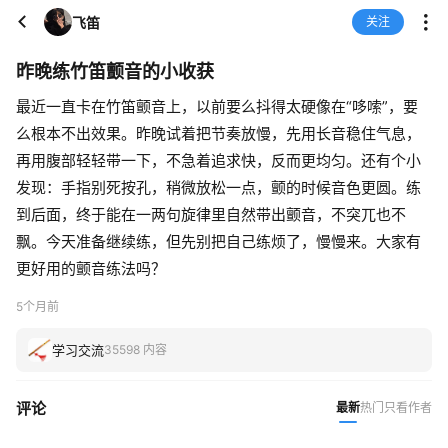
飞笛
关注
昨晚练竹笛颤音的小收获
最近一直卡在竹笛颤音上，以前要么抖得太硬像在“哆嗦”，要
么根本不出效果。昨晚试着把节奏放慢，先用长音稳住气息，
再用腹部轻轻带一下，不急着追求快，反而更均匀。还有个小
发现：手指别死按孔，稍微放松一点，颤的时候音色更圆。练
到后面，终于能在一两句旋律里自然带出颤音，不突兀也不
飘。今天准备继续练，但先别把自己练烦了，慢慢来。大家有
更好用的颤音练法吗？
5个月前
学习交流
35598 内容
评论
最新
热门
只看作者