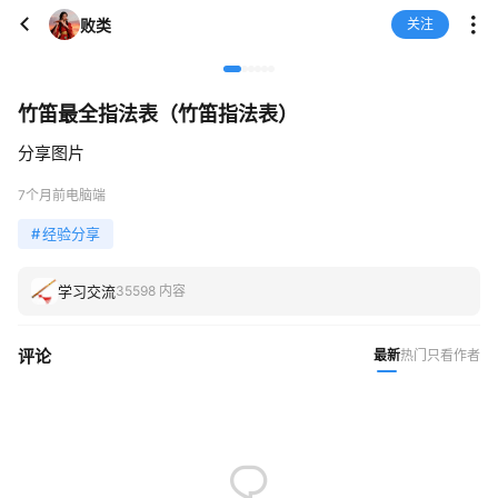
败类
关注
竹笛最全指法表（竹笛指法表）
分享图片
7个月前
电脑端
#
经验分享
学习交流
35598 内容
评论
最新
热门
只看作者