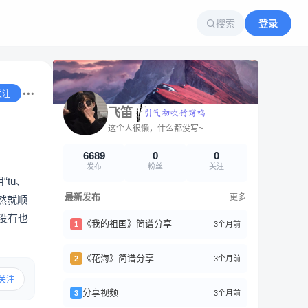
搜索
登录
关注
飞笛
这个人很懒，什么都没写~
6689
0
0
发布
粉丝
关注
tu、
最新发布
更多
然就顺
没有也
《我的祖国》简谱分享
3个月前
1
《花海》简谱分享
3个月前
2
关注
分享视频
3个月前
3