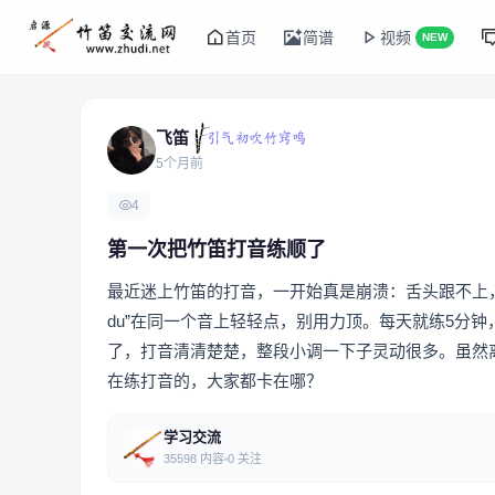
首页
简谱
视频
NEW
飞笛
5个月前
4
第一次把竹笛打音练顺了
最近迷上竹笛的打音，一开始真是崩溃：舌头跟不上，
du”在同一个音上轻轻点，别用力顶。每天就练5分
了，打音清清楚楚，整段小调一下子灵动很多。虽然
在练打音的，大家都卡在哪？
学习交流
35598 内容
0 关注