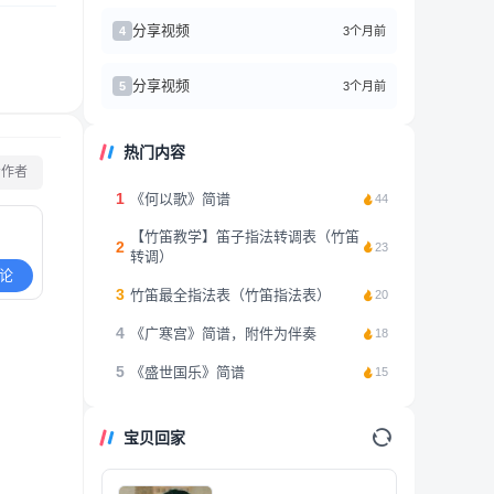
分享视频
3个月前
4
分享视频
3个月前
5
热门内容
看作者
1
《何以歌》简谱
44
【竹笛教学】笛子指法转调表（竹笛
2
23
转调）
论
3
竹笛最全指法表（竹笛指法表）
20
4
《广寒宫》简谱，附件为伴奏
18
5
《盛世国乐》简谱
15
宝贝回家