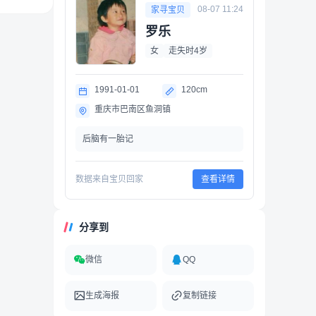
08-07 11:24
家寻宝贝
罗乐
女
走失时4岁
1991-01-01
120cm
重庆市巴南区鱼洞镇
后脑有一胎记
数据来自宝贝回家
查看详情
分享到
微信
QQ
生成海报
复制链接