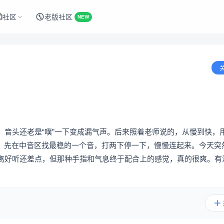
社区
老版社区
NEW
音头还老是“噗”一下变成漏气声。后来照着老师说的，从慢到快，用“
钟，先在中音区找最稳的一个音，打两下停一下，慢慢连起来。今天突
离好听还差点，但那种手指和气息终于配合上的感觉，真的很爽。有