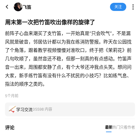
飞笛
关注
周末第一次把竹笛吹出像样的旋律了
前阵子心血来潮买了支竹笛，一开始真是“只会吹气”，不是漏
风就是破音，邻居估计都以为我在练消防警报。昨天在公园找
了个角落，跟着教学视频慢慢对准吹口，终于把《茉莉花》前
几句吹顺了，虽然音还不稳，但那一刻真的有点感动。竹笛声
音一出来，周围都安静了点，有个大爷还冲我点头笑。想问问
大家，新手练竹笛有没有什么不扰民的小技巧？比如练气息、
指法的顺序之类的。
5个月前
学习交流
35598 内容
评论
最新
热门
只看作者