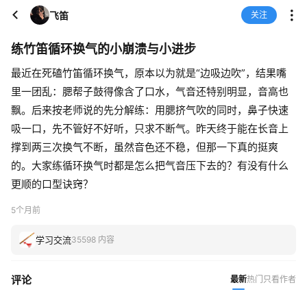
飞笛
关注
练竹笛循环换气的小崩溃与小进步
最近在死磕竹笛循环换气，原本以为就是“边吸边吹”，结果嘴
里一团乱：腮帮子鼓得像含了口水，气音还特别明显，音高也
飘。后来按老师说的先分解练：用腮挤气吹的同时，鼻子快速
吸一口，先不管好不好听，只求不断气。昨天终于能在长音上
撑到两三次换气不断，虽然音色还不稳，但那一下真的挺爽
的。大家练循环换气时都是怎么把气音压下去的？有没有什么
更顺的口型诀窍？
5个月前
学习交流
35598 内容
评论
最新
热门
只看作者