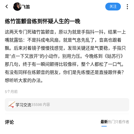
飞笛
关注
练竹笛颤音练到怀疑人生的一晚
这两天专门死磕竹笛颤音，原以为就是手指抖一抖，结果一上
嘴就露馅：不是抖成电风扇，就是气息先乱了，音高也跟着
飘。后来对着镜子慢慢找感觉，发现关键还是气要稳，手指只
是“点一下又放开”的小动作，别用力压。今晚练到《姑苏行》
那几句，终于有一瞬间颤得比较像样，整个人都松了一口气。
有没有同样在练颤音的朋友，你们是先练慢还是直接跟伴奏？
想听听大家的办法。
5个月前
学习交流
35598 内容
评论
最新
热门
只看作者