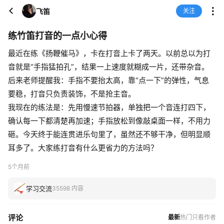
飞笛
关注
练竹笛打音的一点小心得
最近在练《扬鞭催马》，卡在打音上卡了两天。以前总以为打
音就是“手指猛拍孔”，结果一上速度就糊成一片，还带杂音。
后来老师提醒我：手指不要抬太高，靠“点一下”的弹性，气息
要稳，打音只负责装饰，不是抢主音。
我现在的练法是：先用慢速节拍器，单独把一个音连打四下，
确认每一下都清楚再加速；手指放松到像敲桌面一样，不用力
砸。今天终于能连贯进乐句里了，虽然还不够干净，但明显顺
耳多了。大家练打音有什么更省力的方法吗？
5个月前
学习交流
35598 内容
评论
最新
热门
只看作者