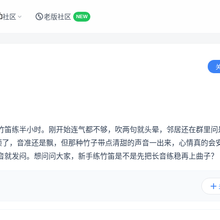
社区
老版社区
NEW
竹笛练半小时。刚开始连气都不够，吹两句就头晕，邻居还在群里问
吹顺了，音准还是飘，但那种竹子带点清甜的声音一出来，心情真的会
音就发闷。想问问大家，新手练竹笛是不是先把长音练稳再上曲子？