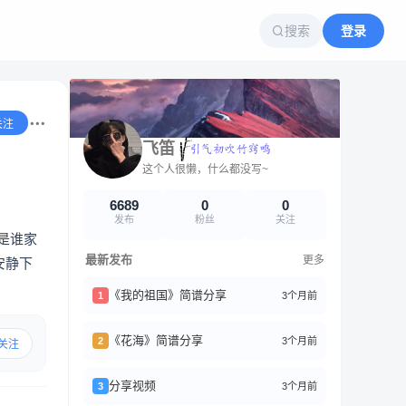
搜索
登录
关注
飞笛
这个人很懒，什么都没写~
6689
0
0
发布
粉丝
关注
是谁家
最新发布
更多
安静下
《我的祖国》简谱分享
3个月前
1
《花海》简谱分享
3个月前
2
关注
分享视频
3个月前
3