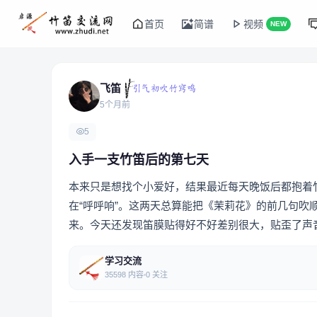
首页
简谱
视频
NEW
飞笛
5个月前
5
入手一支竹笛后的第七天
本来只是想找个小爱好，结果最近每天晚饭后都抱着
在“呼呼响”。这两天总算能把《茉莉花》的前几句
来。今天还发现笛膜贴得好不好差别很大，贴歪了声
学习交流
35598 内容
0 关注