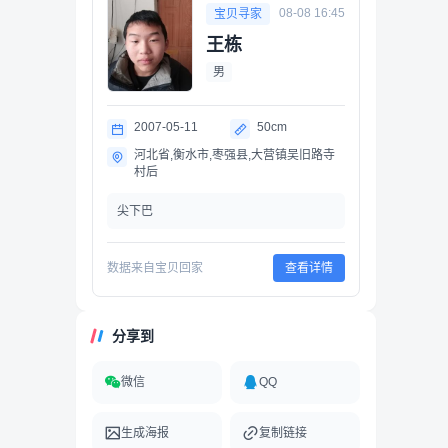
08-08 16:45
宝贝寻家
王栋
男
2007-05-11
50cm
河北省,衡水市,枣强县,大营镇吴旧路寺
村后
尖下巴
数据来自宝贝回家
查看详情
分享到
微信
QQ
生成海报
复制链接