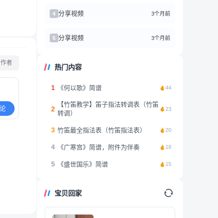
分享视频
3个月前
4
分享视频
3个月前
5
看作者
热门内容
1
《何以歌》简谱
44
【竹笛教学】笛子指法转调表（竹笛
论
2
23
转调）
3
竹笛最全指法表（竹笛指法表）
20
4
《广寒宫》简谱，附件为伴奏
18
5
《盛世国乐》简谱
15
宝贝回家