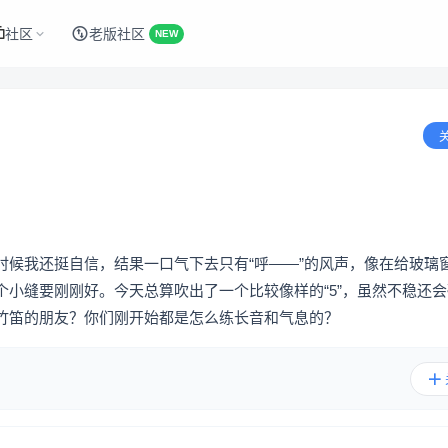
社区
老版社区
NEW
时候我还挺自信，结果一口气下去只有“呼——”的风声，像在给玻璃
小缝要刚刚好。今天总算吹出了一个比较像样的“5”，虽然不稳还
竹笛的朋友？你们刚开始都是怎么练长音和气息的？