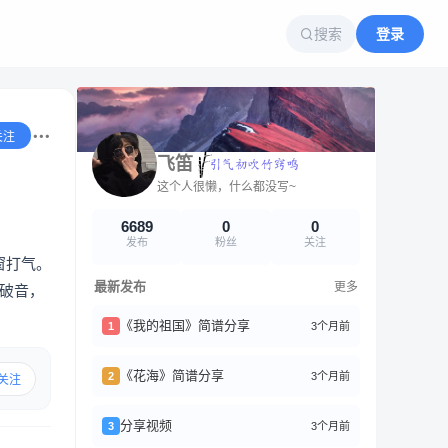
搜索
登录
关注
飞笛
这个人很懒，什么都没写~
6689
0
0
发布
粉丝
关注
窗打气。
最新发布
更多
会破音，
《我的祖国》简谱分享
3个月前
1
《花海》简谱分享
3个月前
2
关注
分享视频
3个月前
3