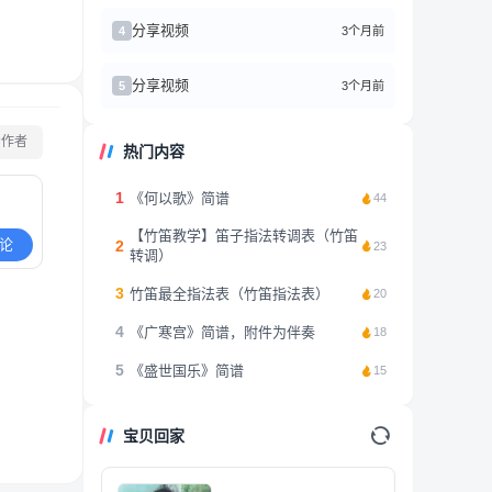
分享视频
3个月前
4
分享视频
3个月前
5
看作者
热门内容
1
《何以歌》简谱
44
【竹笛教学】笛子指法转调表（竹笛
论
2
23
转调）
3
竹笛最全指法表（竹笛指法表）
20
4
《广寒宫》简谱，附件为伴奏
18
5
《盛世国乐》简谱
15
宝贝回家