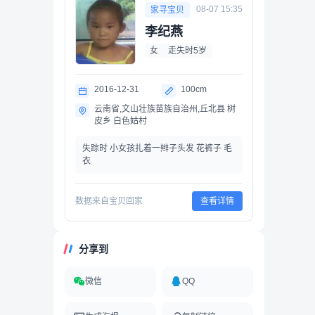
08-07 15:35
家寻宝贝
李纪燕
女
走失时5岁
2016-12-31
100cm
云南省,文山壮族苗族自治州,丘北县 树
皮乡 白色姑村
失踪时 小女孩扎着一辫子头发 花裤子 毛
衣
数据来自宝贝回家
查看详情
分享到
微信
QQ