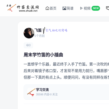
首页
简谱
视频
NEW
飞笛
5个月前
3
周末学竹笛的小插曲
一直想学个乐器，最近终于入手了竹笛。第一次吹的
后来对着镜子练口型，才发现不是用力就行，嘴唇那个
但那一下真的有点上头。顺便问问，有没有同样在练
学习交流
35598 内容
0 关注