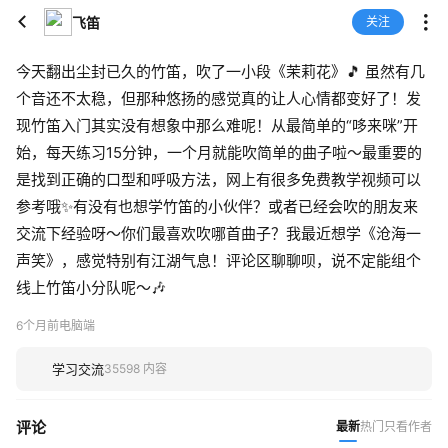
飞笛
关注
今天翻出尘封已久的竹笛，吹了一小段《茉莉花》🎵 虽然有几
个音还不太稳，但那种悠扬的感觉真的让人心情都变好了！发
现竹笛入门其实没有想象中那么难呢！从最简单的“哆来咪”开
始，每天练习15分钟，一个月就能吹简单的曲子啦～最重要的
是找到正确的口型和呼吸方法，网上有很多免费教学视频可以
参考哦✨有没有也想学竹笛的小伙伴？或者已经会吹的朋友来
交流下经验呀～你们最喜欢吹哪首曲子？我最近想学《沧海一
声笑》，感觉特别有江湖气息！评论区聊聊呗，说不定能组个
线上竹笛小分队呢～🎶
6个月前
电脑端
学习交流
35598 内容
评论
最新
热门
只看作者