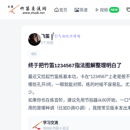
首页
简谱
视频
NEW
飞笛
5个月前
5
终于把竹笛1234567指法图解整理明白了
最近又捡起竹笛练基本功，卡在“1234567”上老
哪些孔开/闭，一眼就能对照，练的时候不容易乱。尤
少。
如果你也在练音阶，建议先用节拍器从60开始，一口气
用的是哪种调（比如D调/G调），我按常见版本发出
学习交流
35598 内容
0 关注