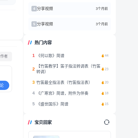
分享视频
3个月前
4
分享视频
3个月前
5
热门内容
1
《何以歌》简谱
44
看作者
【竹笛教学】笛子指法转调表（竹笛
2
23
转调）
3
竹笛最全指法表（竹笛指法表）
20
论
4
《广寒宫》简谱，附件为伴奏
18
5
《盛世国乐》简谱
15
宝贝回家