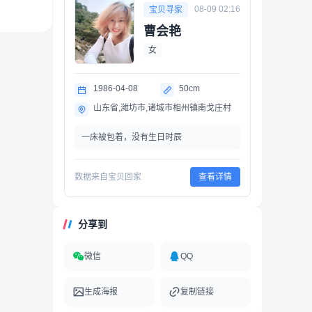
08-09 02:16
宝贝寻家
曹会艳
女
1986-04-08
50cm
山东省,潍坊市,诸城市相州镇南戈庄村
一床被包着，没有生日时辰
数据来自宝贝回家
查看详情
分享到
微信
QQ
生成海报
复制链接