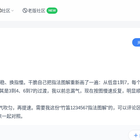
社区
老版社区
NEW
是按不稳、换指慢。干脆自己把指法图解重新画了一遍：从低音1到7，每
其是3到4、6到7的过渡，我以前总漏气，现在按图慢速反复，明显
吹匀，再提速。需要我这份“竹笛1234567指法图解”的，可以评论
来一起对照。