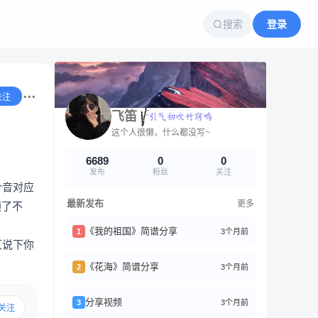
搜索
登录
关注
飞笛
这个人很懒，什么都没写~
6689
0
0
发布
粉丝
关注
个音对应
最新发布
更多
顺了不
《我的祖国》简谱分享
3个月前
1
区说下你
《花海》简谱分享
3个月前
2
分享视频
3个月前
3
关注