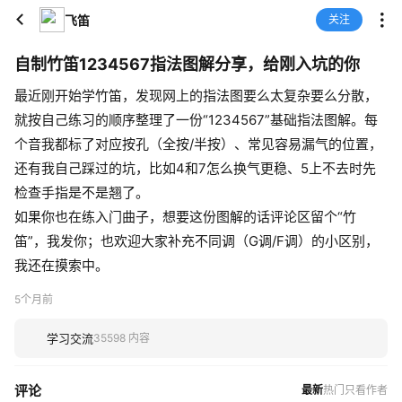
飞笛
关注
自制竹笛1234567指法图解分享，给刚入坑的你
最近刚开始学竹笛，发现网上的指法图要么太复杂要么分散，
就按自己练习的顺序整理了一份“1234567”基础指法图解。每
个音我都标了对应按孔（全按/半按）、常见容易漏气的位置，
还有我自己踩过的坑，比如4和7怎么换气更稳、5上不去时先
检查手指是不是翘了。
如果你也在练入门曲子，想要这份图解的话评论区留个“竹
笛”，我发你；也欢迎大家补充不同调（G调/F调）的小区别，
我还在摸索中。
5个月前
学习交流
35598 内容
评论
最新
热门
只看作者