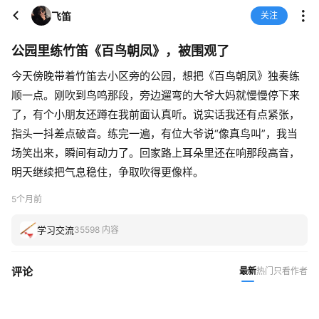
飞笛
关注
公园里练竹笛《百鸟朝凤》，被围观了
今天傍晚带着竹笛去小区旁的公园，想把《百鸟朝凤》独奏练
顺一点。刚吹到鸟鸣那段，旁边遛弯的大爷大妈就慢慢停下来
了，有个小朋友还蹲在我前面认真听。说实话我还有点紧张，
指头一抖差点破音。练完一遍，有位大爷说“像真鸟叫”，我当
场笑出来，瞬间有动力了。回家路上耳朵里还在响那段高音，
明天继续把气息稳住，争取吹得更像样。
5个月前
学习交流
35598 内容
评论
最新
热门
只看作者