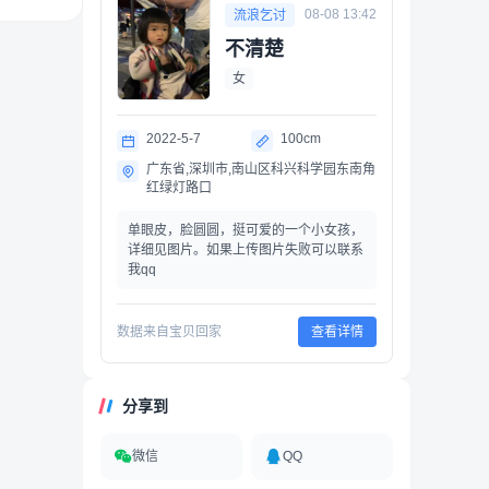
08-08 13:42
流浪乞讨
不清楚
女
2022-5-7
100cm
广东省,深圳市,南山区科兴科学园东南角
红绿灯路口
单眼皮，脸圆圆，挺可爱的一个小女孩，
详细见图片。如果上传图片失败可以联系
我qq
数据来自宝贝回家
查看详情
分享到
微信
QQ