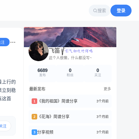
搜索
登录
关注
飞笛
这个人很懒，什么都没写~
6689
0
0
发布
粉丝
关注
着上行的
最新发布
更多
果立刻稳
练这首
《我的祖国》简谱分享
3个月前
1
《花海》简谱分享
3个月前
2
关注
分享视频
3个月前
3