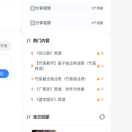
分享视频
3个月前
4
分享视频
3个月前
5
热门内容
看作者
1
《何以歌》简谱
44
【竹笛教学】笛子指法转调表（竹笛
2
23
转调）
论
3
竹笛最全指法表（竹笛指法表）
20
4
《广寒宫》简谱，附件为伴奏
18
5
《盛世国乐》简谱
15
宝贝回家