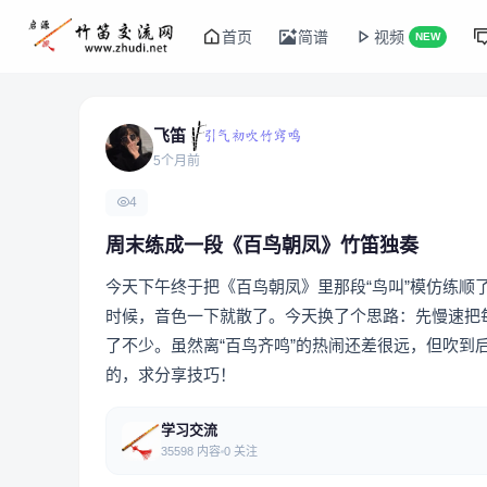
首页
简谱
视频
NEW
飞笛
5个月前
4
周末练成一段《百鸟朝凤》竹笛独奏
今天下午终于把《百鸟朝凤》里那段“鸟叫”模仿练
时候，音色一下就散了。今天换了个思路：先慢速把
了不少。虽然离“百鸟齐鸣”的热闹还差很远，但吹
的，求分享技巧！
学习交流
35598 内容
0 关注