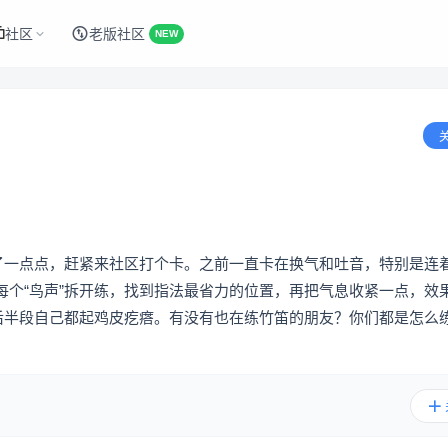
社区
老版社区
NEW
顺了一点点，赶紧来社区打个卡。之前一直卡在换气和吐音，特别是连
每个“鸟声”拆开练，找到指法最省力的位置，再把气息收紧一点，效
到后半段自己都起鸡皮疙瘩。有没有也在练竹笛的朋友？你们都是怎么