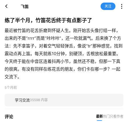
飞笛
关注
练了半个月，竹笛花舌终于有点影子了
最近被竹笛的花舌折磨到怀疑人生。刚开始舌头像打结一样，
出来的不是“rrrr”而是“咔咔咔”，还一吹就漏气。后来换了个方
法：先不拿笛子，对着空气轻轻弹舌，像说“tr”那种感觉，找到
震动点再上笛。每天就练10分钟，别硬顶，舌根放松最重要。
今天终于能在中音区连着抖两小节，虽然还不稳，但那一下真
的很爽。有没有同样在练花舌的朋友，你们卡在哪一步？一起
交流下。
5个月前
学习交流
35598 内容
评论
最新
热门
只看作者