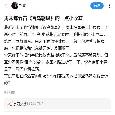
飞笛
关注
周末练竹笛《百鸟朝凤》的一点小收获
最近迷上了竹笛独奏《百鸟朝凤》，周末在家关上门狠狠干了
两小时。前面几个“鸟叫”花指真是要命，手指老跟不上气口，
结果一急就飘音。后来干脆放慢速度，一句一句对着节拍器
磨，先把指法和气息拆开练，反而顺了。
今天终于能把前半段比较完整地吹下来，虽然还不够灵动，但
至少不再像“百鸟吵架”。家里人路过听了一下，说有点那个意
思了，瞬间心情拉满。
有没有也在练这首的朋友？你们都是怎么把那些鸟鸣吹得更像
的？
5个月前
学习交流
35598 内容