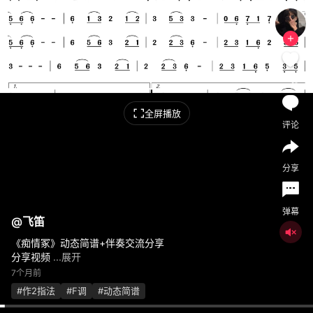
喜欢
全屏播放
评论
分享
弹幕
@
飞笛
《痴情冢》动态简谱+伴奏交流分享
分享视频
...展开
7个月前
#作2指法
#F调
#动态简谱