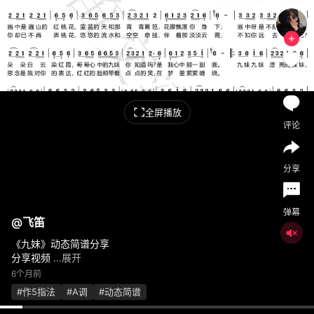
喜欢
全屏播放
评论
分享
弹幕
@
飞笛
《九妹》动态简谱分享
分享视频
...展开
6个月前
#作5指法
#A调
#动态简谱