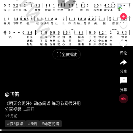
喜欢
评论
全屏播放
分享
弹幕
@
飞笛
《明天会更好》动态简谱 练习节奏很好用
分享视频
...展开
6个月前
#作5指法
#B调
#动态简谱