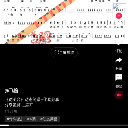
喜欢
评论
全屏播放
分享
弹幕
@
飞笛
《访英台》动态简谱+伴奏分享
分享视频
...展开
7个月前
#作5指法
#A调
#动态简谱