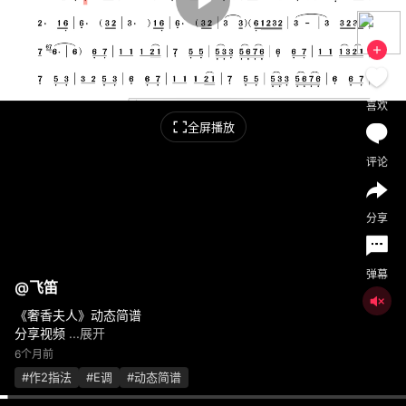
喜欢
全屏播放
评论
分享
弹幕
@
飞笛
《奢香夫人》动态简谱
分享视频
...展开
6个月前
#作2指法
#E调
#动态简谱