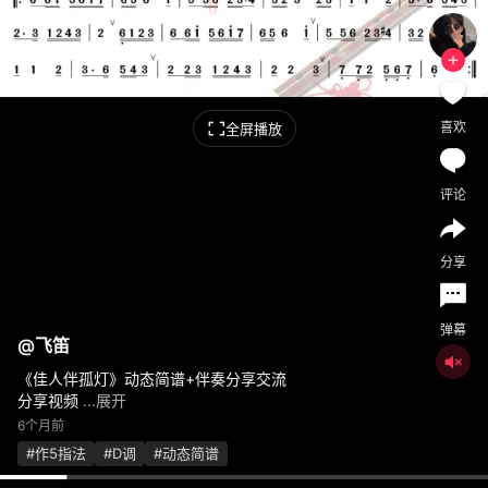
喜欢
全屏播放
评论
分享
弹幕
@
飞笛
《佳人伴孤灯》动态简谱+伴奏分享交流
分享视频
...展开
6个月前
#作5指法
#D调
#动态简谱