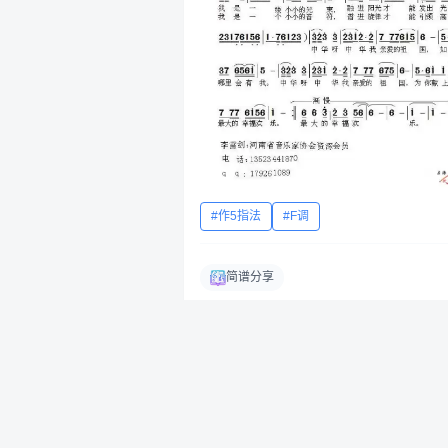
作5指法
F调
简谱分享
飞笛
4个月前
· 已编辑
电脑端
《知我》简谱分享