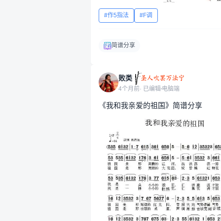
作5指法
F调
简谱分享
败类
4个月前
· 已编辑
电脑端
《我和我亲爱的祖国》简谱分享