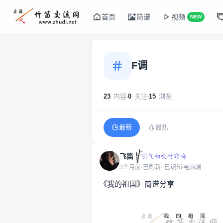
首页
简谱
视频
NEW
F调
23
内容
0
关注
15
浏览
最新
最热
飞笛
3个月前
·
已刷新
· 已编辑
电脑端
《我的祖国》简谱分享