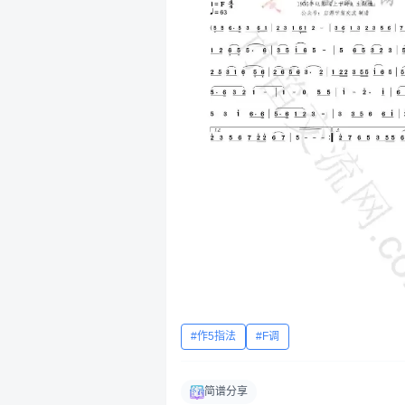
作5指法
F调
简谱分享