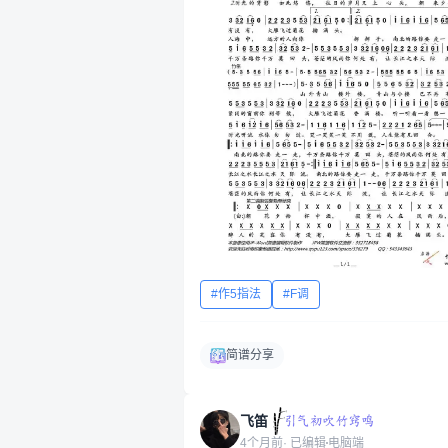
作5指法
F调
简谱分享
飞笛
4个月前
· 已编辑
电脑端