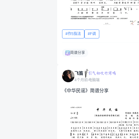
作5指法
F调
简谱分享
飞笛
4个月前
电脑端
《中华民谣》简谱分享