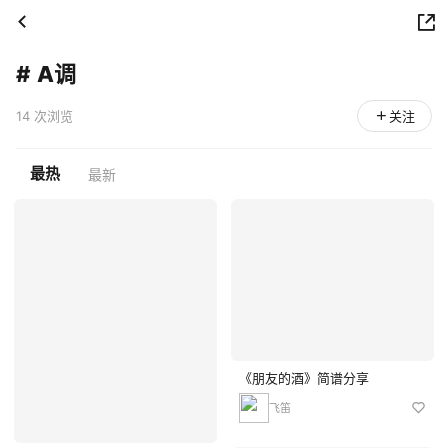
#
A调
14 次浏览
关注
最热
最新
《朋友的酒》简谱分享
飞笛